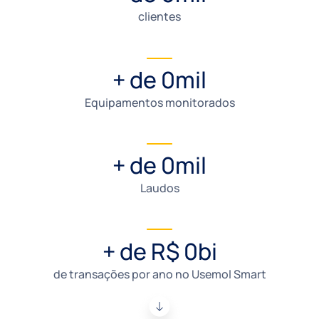
clientes
+ de 
0
mil
Equipamentos monitorados
+ de 
0
mil
Laudos
+ de R$ 
0
bi
de transações por ano no Usemol Smart